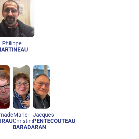
Philippe
ARTINEAU
rnadette
Marie-
Jacques
IRAUD
Christine
PENTECOUTEAU
BARADARAN