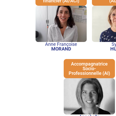
financier (AI/ACI)
(AI
Anne Françoise
Sy
MORAND
H
Accompagnatrice
Socio-
Professionnelle (AI)