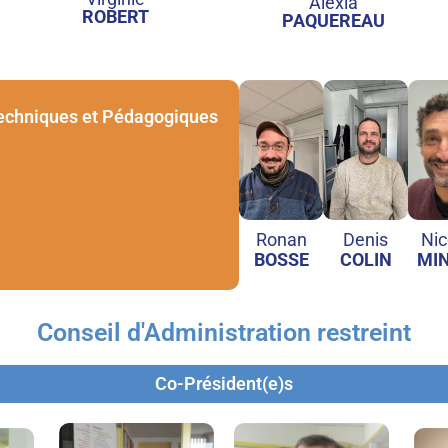
Alexia
ROBERT
PAQUEREAU
echniques et Pédagogiques
Ronan
Denis
Nic
BOSSE
COLIN
MI
Conseil d'Administration restreint
Co-Président(e)s