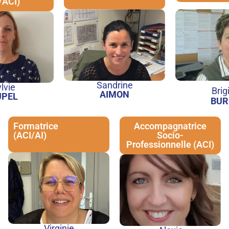
/ACI)
Sandrine
lvie
Brig
AIMON
UPEL
BUR
Formatrice
Accompagnatrice
(ACI/AI)
Socio-
Professionnelle (ACI)
Virginie