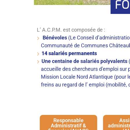
FO
L’ A.C.P.M. est composée de :
Bénévoles
(Le Conseil d’administrat
Communauté de Communes Châteaubria
14 salariés permanents
Une centaine de salariés polyvalents
(
accueille des chercheurs d’emploi sur p
Mission Locale Nord Atlantique (pour le
freins au regard de l’ em­ploi (mobilit
Responsable
Assi
Administratif &
administr