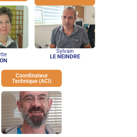
Sylvain
itte
LE NEINDRE
ON
Coordinateur
Technique (ACI)