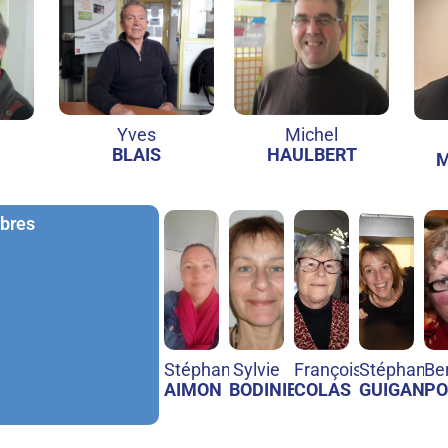
Yves
Michel
BLAIS
HAULBERT
M
bres
Stéphanie
Sylvie
Françoise
Stéphanie
Be
AIMON
BODINIER
COLAS
GUIGAND
PO