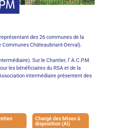
CPM
 représentant des 26 communes de la
e Communes Châteaubriant-Derval).
ntermédiaire). Sur le Chantier, l’ A.C.P.M.
ur les bénéficiai­res du RSA et de la
’Association intermédiaire présentent des
retien
Chargé des Mises à
disposition (AI)